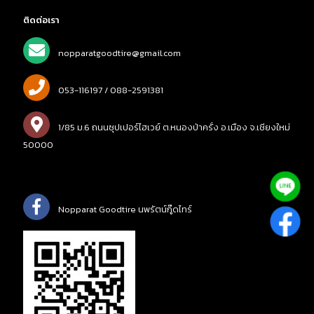
ติดต่อเรา
nopparatgoodtire@gmail.com
053-116197 / 088-2591381
1/85 ม.6 ถนนซุปเปอร์ไฮเวย์ ต.หนองป่าครั่ง อ.เมือง จ.เชียงใหม่
50000
Nopparat Goodtire นพรัตน์กู๊ดไทร์