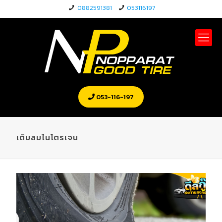
0882591381
053116197
053-116-197
เติมลมไนโตรเจน